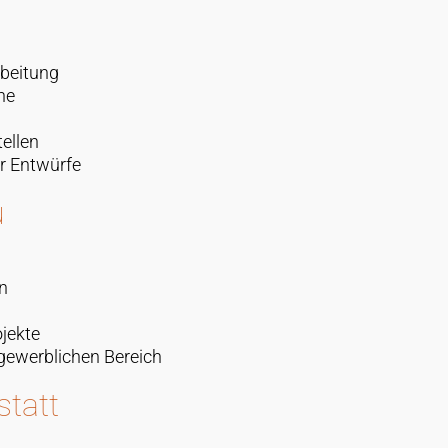
rbeitung
ne
ellen
r Entwürfe
u
n
jekte
gewerblichen Bereich
statt