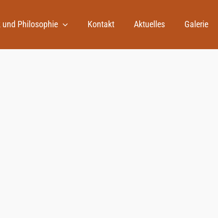
 und Philosophie
Kontakt
Aktuelles
Galerie
einer
Spielpodest
er Redaktion
Spielpodes
Spielpodest mit Höhle - relieffartig au
dem Material gefräste Motive zeige
die natürliche Struktur des Holzes