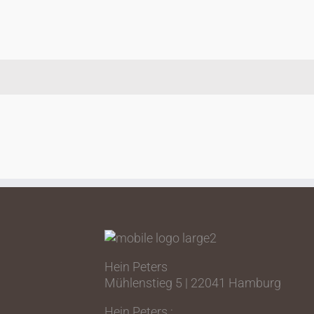
Wir setzen Ideen von Innenarchitekten
um.
Hein Peters
Mühlenstieg 5 | 22041 Hamburg
Hein Peters :