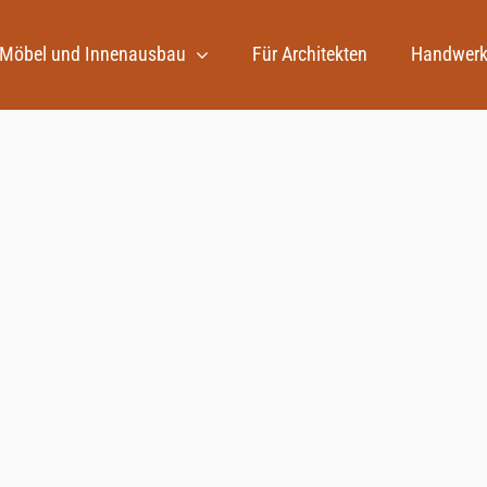
Möbel und Innenausbau
Für Architekten
Handwerk
ferenzraum mit
Konferenzraum 
Tribüne
Redaktion
onferenzraum mit Tribüne
Konferenzraum ein