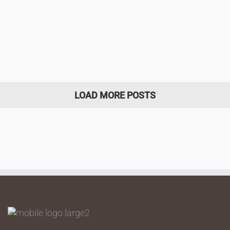
Empfangstresen in Firmenfarben
Die abgerundete Form des Tresens wurde mit einem
Vakuumsack hergestellt.
LOAD MORE POSTS